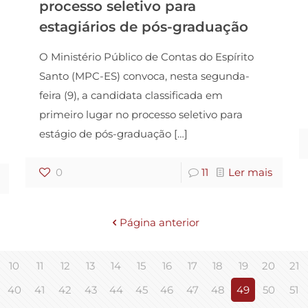
processo seletivo para
estagiários de pós-graduação
O Ministério Público de Contas do Espírito
Santo (MPC-ES) convoca, nesta segunda-
feira (9), a candidata classificada em
primeiro lugar no processo seletivo para
estágio de pós-graduação
[…]
0
11
Ler mais
Página anterior
10
11
12
13
14
15
16
17
18
19
20
21
40
41
42
43
44
45
46
47
48
49
50
51