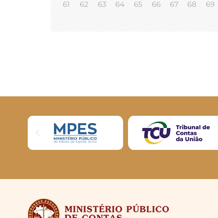
61
62
63
64
65
66
67
68
69