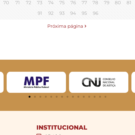
70
71
72
73
74
75
76
77
78
79
80
81
91
92
93
94
95
96
Próxima página
INSTITUCIONAL