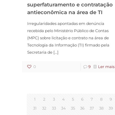
superfaturamento e contratação
antieconômica na área de TI
Irregularidades apontadas em denúncia
recebida pelo Ministério Público de Contas
(MPC) sobre licitação e contrato na área de
Tecnologia da Informação (TI) firmado pela
Secretaria de
[…]
0
9
Ler mais
1
2
3
4
5
6
7
8
9
31
32
33
34
35
36
37
38
39