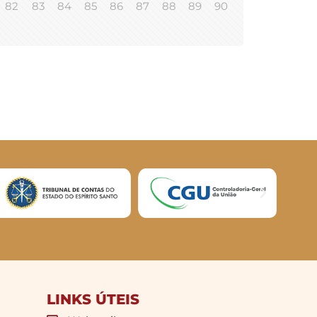
82
83
84
85
86
87
88
89
90
LINKS ÚTEIS