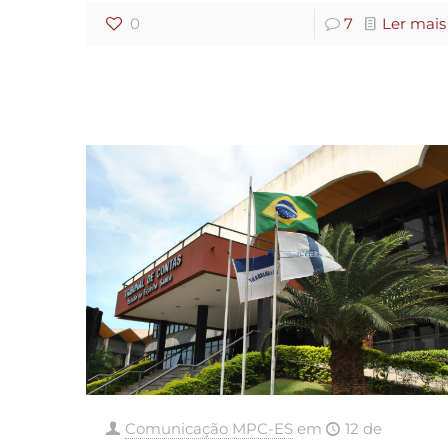
0
7
Ler mais
Comunicação MPC-ES
em
12 de