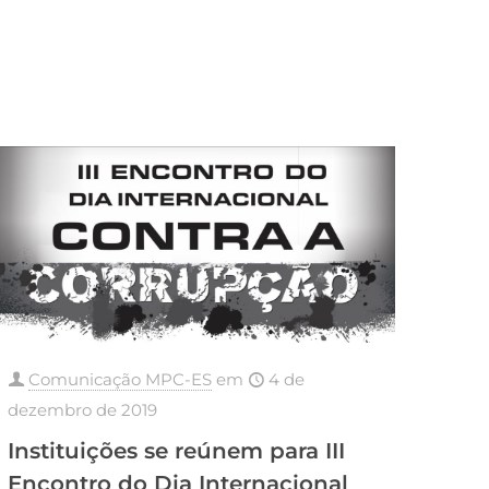
Comunicação MPC-ES
em
4 de
dezembro de 2019
Instituições se reúnem para III
Encontro do Dia Internacional