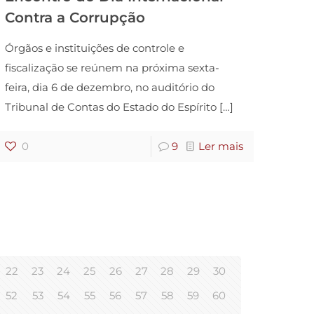
Contra a Corrupção
Órgãos e instituições de controle e
fiscalização se reúnem na próxima sexta-
feira, dia 6 de dezembro, no auditório do
Tribunal de Contas do Estado do Espírito
[…]
0
9
Ler mais
22
23
24
25
26
27
28
29
30
52
53
54
55
56
57
58
59
60