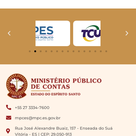
+55 27 3334-7600
mpces@mpc.es.gov.br
Rua José Alexandre Buaiz, 157 - Enseada do Suá
Vitória - ES | CEP: 29.050-913