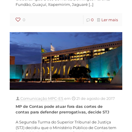
Fundão, Guaçuí, Itapemirim, Jaguaré
[…]
0
0
Ler mais
Comunicação MPC-ES
em
21 de agosto de 2017
MP de Contas pode atuar fora das cortes de
contas para defender prerrogativas, decide STJ
A Segunda Turma do Superior Tribunal de Justiça
(STJ) decidiu que o Ministério Público de Contas tem