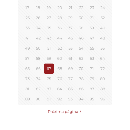
17
18
19
20
21
22
23
24
25
26
27
28
29
30
31
32
33
34
35
36
37
38
39
40
41
42
43
44
45
46
47
48
49
50
51
52
53
54
55
56
57
58
59
60
61
62
63
64
65
66
67
68
69
70
71
72
73
74
75
76
77
78
79
80
81
82
83
84
85
86
87
88
89
90
91
92
93
94
95
96
Próxima página