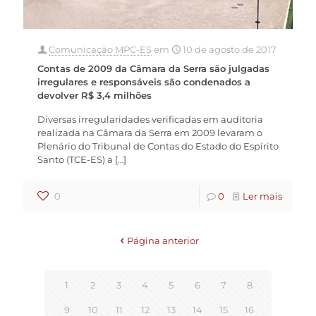
Comunicação MPC-ES
em
10 de agosto de 2017
Contas de 2009 da Câmara da Serra são julgadas
irregulares e responsáveis são condenados a
devolver R$ 3,4 milhões
Diversas irregularidades verificadas em auditoria
realizada na Câmara da Serra em 2009 levaram o
Plenário do Tribunal de Contas do Estado do Espírito
Santo (TCE-ES) a
[…]
0
0
Ler mais
Página anterior
1
2
3
4
5
6
7
8
9
10
11
12
13
14
15
16