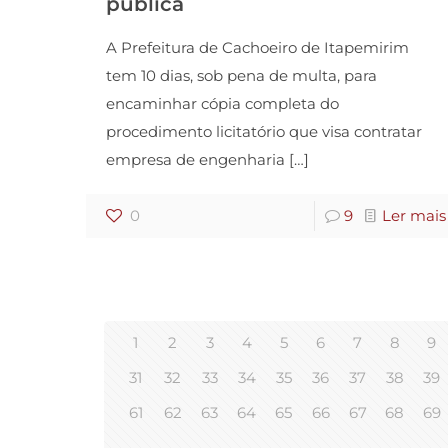
pública
A Prefeitura de Cachoeiro de Itapemirim
tem 10 dias, sob pena de multa, para
encaminhar cópia completa do
procedimento licitatório que visa contratar
empresa de engenharia
[…]
0
9
Ler mais
1
2
3
4
5
6
7
8
9
31
32
33
34
35
36
37
38
39
61
62
63
64
65
66
67
68
69