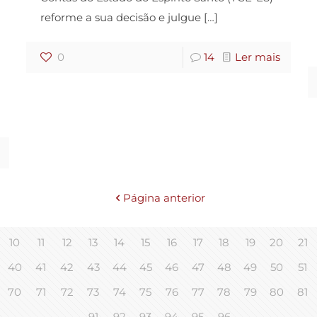
reforme a sua decisão e julgue
[…]
0
14
Ler mais
Página anterior
10
11
12
13
14
15
16
17
18
19
20
21
40
41
42
43
44
45
46
47
48
49
50
51
70
71
72
73
74
75
76
77
78
79
80
81
91
92
93
94
95
96