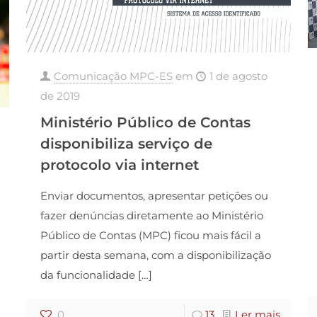
Comunicação MPC-ES
em
1 de agosto
de 2019
Ministério Público de Contas
disponibiliza serviço de
protocolo via internet
Enviar documentos, apresentar petições ou
fazer denúncias diretamente ao Ministério
Público de Contas (MPC) ficou mais fácil a
partir desta semana, com a disponibilização
da funcionalidade
[…]
0
13
Ler mais