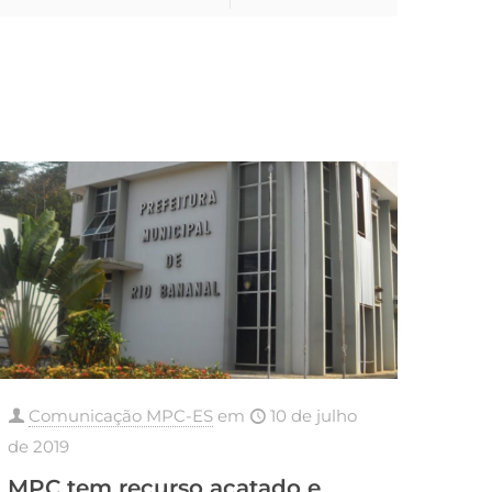
Comunicação MPC-ES
em
10 de julho
de 2019
MPC tem recurso acatado e