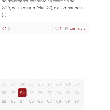
de governador referente ao exercício de
2018, nesta quarta-feira (26), e acompanhou
[…]
0
11
Ler mais
22
23
24
25
26
27
28
29
30
52
53
54
55
56
57
58
59
60
82
83
84
85
86
87
88
89
90