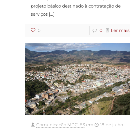
projeto básico destinado à contratação de
serviços
[…]
0
10
Ler mais
Comunicação MPC-ES
em
18 de julho