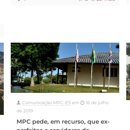
Comunicação MPC-ES
em
16 de julho
de 2019
MPC pede, em recurso, que ex-