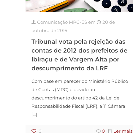
Comunicação MPC-ES
em
20 de
outubro de 2016
Tribunal vota pela rejeição das
contas de 2012 dos prefeitos de
Ibiraçu e de Vargem Alta por
descumprimento da LRF
Com base em parecer do Ministério Público
de Contas (MPC) e devido ao
descumprimento do artigo 42 da Lei de
Responsabilidade Fiscal (LRF), a 1ª Câmara
[…]
0
0
Ler mais