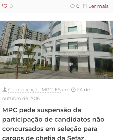
0
0
Ler mais
Comunicação MPC-ES
em
24 de
outubro de 2016
MPC pede suspensão da
participação de candidatos não
concursados em seleção para
cargos de chefia da Sefaz