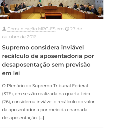
Comunicação MPC-ES
em
27 de
outubro de 2016
Supremo considera inviável
recálculo de aposentadoria por
desaposentação sem previsão
em lei
O Plenário do Supremo Tribunal Federal
(STF), em sessão realizada na quarta-feira
(26), considerou inviável o recálculo do valor
da aposentadoria por meio da chamada
desaposentação.
[…]