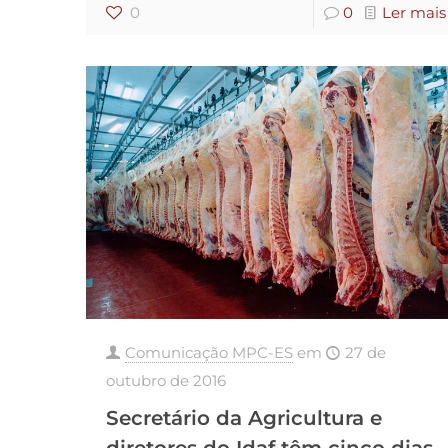
0
0
Ler mais
Comunicação MPC-ES
em
27 de
outubro de 2016
Secretário da Agricultura e