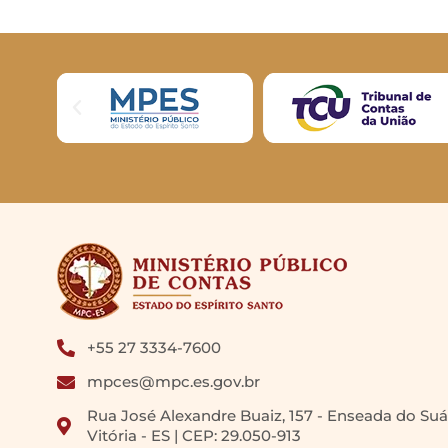
+55 27 3334-7600
mpces@mpc.es.gov.br
Rua José Alexandre Buaiz, 157 - Enseada do Suá
Vitória - ES | CEP: 29.050-913