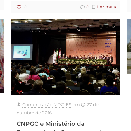
0
0
Ler mais
Comunicação MPC-ES
em
27 de
outubro de 2016
CNPGC e Ministério da