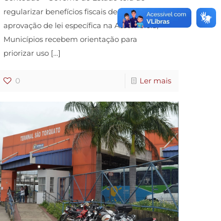
regularizar benefícios fiscais de ICMS com
aprovação de lei específica na Assembleia; –
Municípios recebem orientação para
priorizar uso
[…]
0
Ler mais