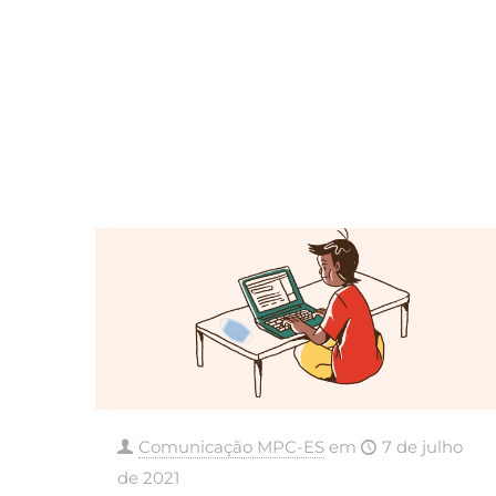
Comunicação MPC-ES
em
7 de julho
de 2021