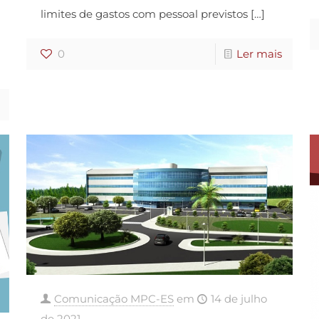
limites de gastos com pessoal previstos
[…]
0
Ler mais
Comunicação MPC-ES
em
14 de julho
de 2021