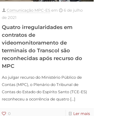
Comunicação MPC-ES
em
6 de julho
de 2021
Quatro irregularidades em
contratos de
videomonitoramento de
terminais do Transcol são
reconhecidas após recurso do
MPC
Ao julgar recurso do Ministério Público de
Contas (MPC), o Plenário do Tribunal de
Contas do Estado do Espírito Santo (TCE-ES)
reconheceu a ocorrência de quatro
[…]
0
Ler mais