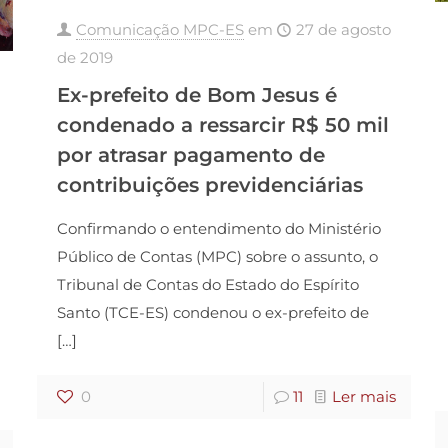
Comunicação MPC-ES
em
27 de agosto
de 2019
Ex-prefeito de Bom Jesus é
condenado a ressarcir R$ 50 mil
por atrasar pagamento de
contribuições previdenciárias
Confirmando o entendimento do Ministério
Público de Contas (MPC) sobre o assunto, o
Tribunal de Contas do Estado do Espírito
Santo (TCE-ES) condenou o ex-prefeito de
[…]
0
11
Ler mais