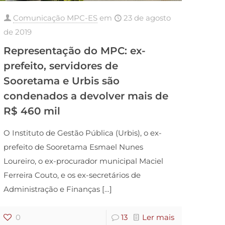
Comunicação MPC-ES
em
23 de agosto
de 2019
Representação do MPC: ex-
prefeito, servidores de
Sooretama e Urbis são
condenados a devolver mais de
R$ 460 mil
O Instituto de Gestão Pública (Urbis), o ex-
prefeito de Sooretama Esmael Nunes
Loureiro, o ex-procurador municipal Maciel
Ferreira Couto, e os ex-secretários de
Administração e Finanças
[…]
0
13
Ler mais