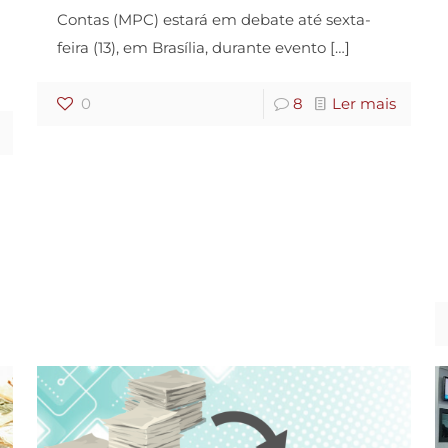
Contas (MPC) estará em debate até sexta-
feira (13), em Brasília, durante evento
[…]
0
8
Ler mais