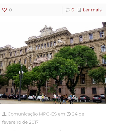
0
0
Ler mais
Comunicação MPC-ES
em
24 de
fevereiro de 2017