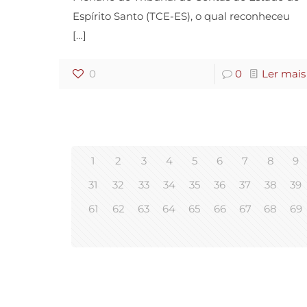
Espírito Santo (TCE-ES), o qual reconheceu
[…]
0
0
Ler mais
1
2
3
4
5
6
7
8
9
31
32
33
34
35
36
37
38
39
61
62
63
64
65
66
67
68
69