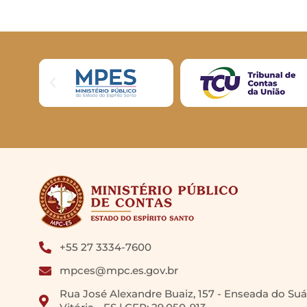
+55 27 3334-7600
mpces@mpc.es.gov.br
Rua José Alexandre Buaiz, 157 - Enseada do Suá