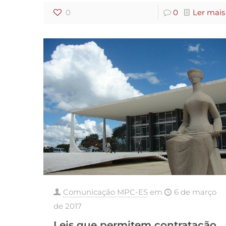
0
0
Ler mais
Comunicação MPC-ES
em
6 de março
de 2017
Leis que permitem contratação