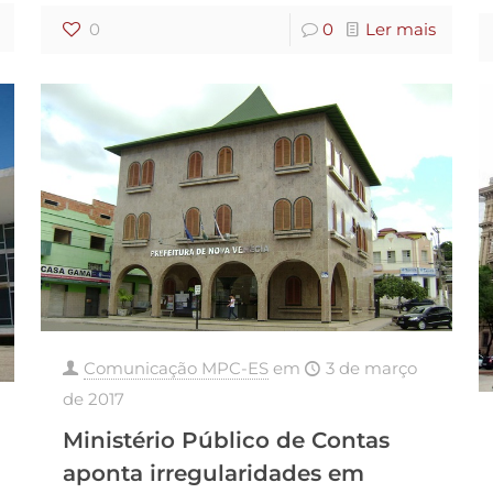
0
0
Ler mais
Comunicação MPC-ES
em
3 de março
de 2017
Ministério Público de Contas
aponta irregularidades em