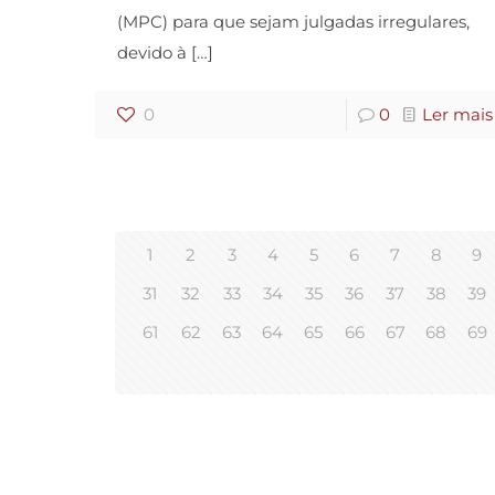
(MPC) para que sejam julgadas irregulares,
devido à
[…]
0
0
Ler mais
1
2
3
4
5
6
7
8
9
31
32
33
34
35
36
37
38
39
61
62
63
64
65
66
67
68
69