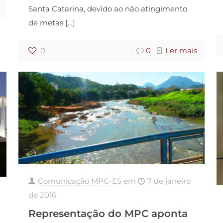
Santa Catarina, devido ao não atingimento
de metas
[…]
0
0
Ler mais
Comunicação MPC-ES
em
7 de janeiro
de 2016
Representação do MPC aponta