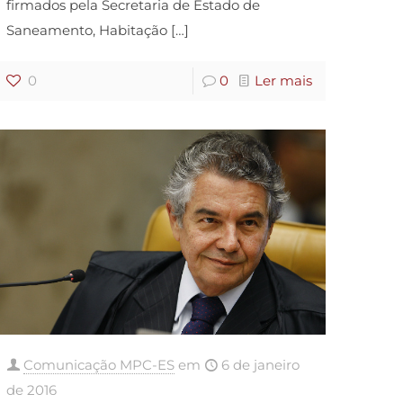
firmados pela Secretaria de Estado de
Saneamento, Habitação
[…]
0
0
Ler mais
Comunicação MPC-ES
em
6 de janeiro
de 2016