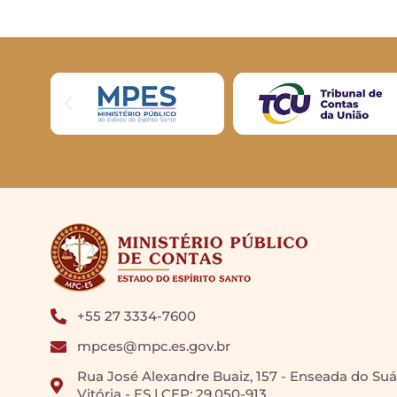
+55 27 3334-7600
mpces@mpc.es.gov.br
Rua José Alexandre Buaiz, 157 - Enseada do Suá
Vitória - ES | CEP: 29.050-913