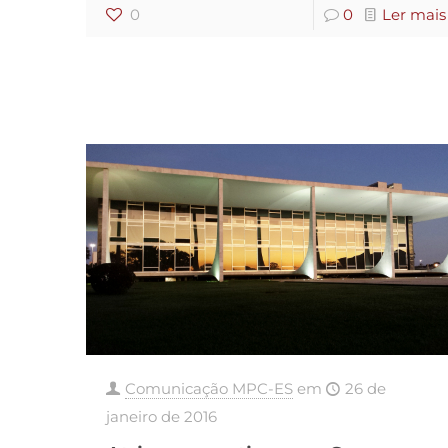
0
0
Ler mais
Comunicação MPC-ES
em
26 de
janeiro de 2016