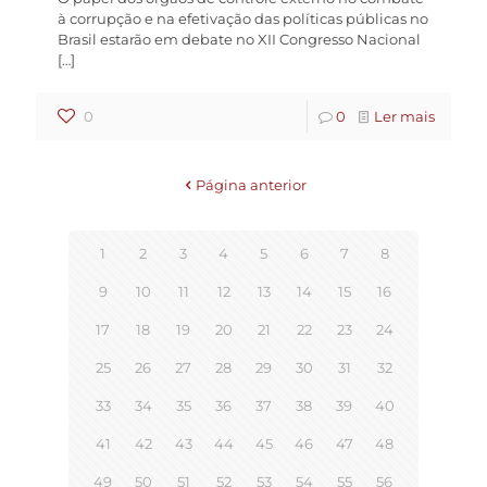
à corrupção e na efetivação das políticas públicas no
Brasil estarão em debate no XII Congresso Nacional
[…]
0
0
Ler mais
Página anterior
1
2
3
4
5
6
7
8
9
10
11
12
13
14
15
16
17
18
19
20
21
22
23
24
25
26
27
28
29
30
31
32
33
34
35
36
37
38
39
40
41
42
43
44
45
46
47
48
49
50
51
52
53
54
55
56