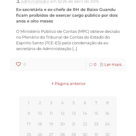
administrador
em
26 de abril de 2016
Ex-secretária e ex-chefe de RH de Baixo Guandu
ficam proibidos de exercer cargo público por dois
anos e oito meses
O Ministério Público de Contas (MPC) obteve decisão
no Plenário do Tribunal de Contas do Estado do
Espírito Santo (TCE-ES) pela condenação da ex-
secretária de Administração
[…]
0
0
Ler mais
Página anterior
1
2
3
4
5
6
7
8
9
10
11
12
13
14
15
16
17
18
19
20
21
22
23
24
25
26
27
28
29
30
31
32