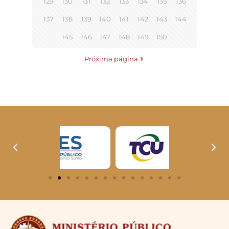
129
130
131
132
133
134
135
136
137
138
139
140
141
142
143
144
145
146
147
148
149
150
Próxima página