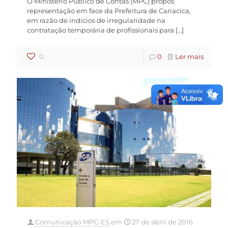
O Ministério Público de Contas (MPC) propôs
representação em face da Prefeitura de Cariacica,
em razão de indícios de irregularidade na
contratação temporária de profissionais para
[…]
0
0
Ler mais
Comunicação MPC-ES
em
27 de abril de 2016