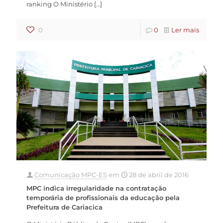
ranking O Ministério
[…]
0
0
Ler mais
Comunicação MPC-ES
em
28 de abril de 2016
MPC indica irregularidade na contratação
temporária de profissionais da educação pela
Prefeitura de Cariacica