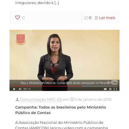
irregulares, devido à
[…]
0
0
Ler mais
Comunicação MPC-ES
em
5 de janeiro de 2016
Campanha: Todos os brasileiros pelo Ministério
Público de Contas
A Associação Nacional do Ministério Público de
Contas (AMPCON) lançou vídeo com a campanha