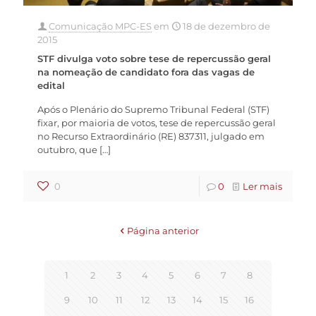
Comunicação MPC-ES
em
18 de dezembro de
2015
STF divulga voto sobre tese de repercussão geral
na nomeação de candidato fora das vagas de
edital
Após o Plenário do Supremo Tribunal Federal (STF)
fixar, por maioria de votos, tese de repercussão geral
no Recurso Extraordinário (RE) 837311, julgado em
outubro, que
[…]
0
0
Ler mais
Página anterior
1
2
3
4
5
6
7
8
9
10
11
12
13
14
15
16