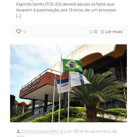
Espírito Santo (TCE-ES) deverá apurar os fatos que
levaram à paralisação, por 13 anos, de um processo
[…]
0
0
Ler mais
Comunicação MPC-ES
em
18 de dezembro de