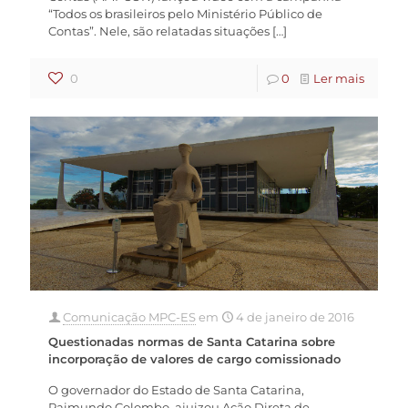
“Todos os brasileiros pelo Ministério Público de
Contas”. Nele, são relatadas situações
[…]
0
0
Ler mais
Comunicação MPC-ES
em
4 de janeiro de 2016
Questionadas normas de Santa Catarina sobre
incorporação de valores de cargo comissionado
O governador do Estado de Santa Catarina,
Raimundo Colombo, ajuizou Ação Direta de