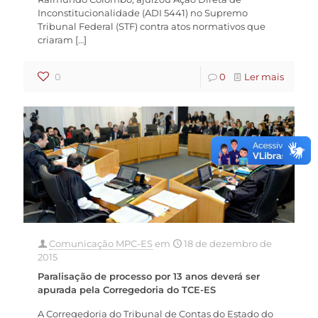
Inconstitucionalidade (ADI 5441) no Supremo
Tribunal Federal (STF) contra atos normativos que
criaram
[…]
0
0
Ler mais
Comunicação MPC-ES
em
18 de dezembro de
2015
Paralisação de processo por 13 anos deverá ser
apurada pela Corregedoria do TCE-ES
A Corregedoria do Tribunal de Contas do Estado do