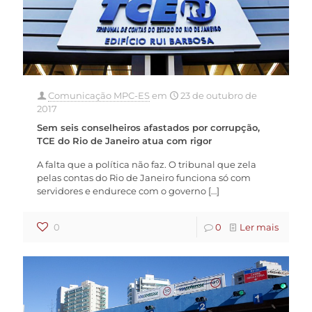
Comunicação MPC-ES
em
23 de outubro de
2017
Sem seis conselheiros afastados por corrupção,
TCE do Rio de Janeiro atua com rigor
A falta que a política não faz. O tribunal que zela
pelas contas do Rio de Janeiro funciona só com
servidores e endurece com o governo
[…]
0
0
Ler mais