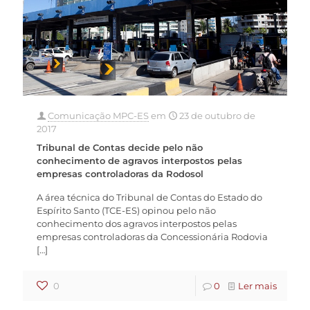
Comunicação MPC-ES
em
23 de outubro de
2017
Tribunal de Contas decide pelo não
conhecimento de agravos interpostos pelas
empresas controladoras da Rodosol
A área técnica do Tribunal de Contas do Estado do
Espírito Santo (TCE-ES) opinou pelo não
conhecimento dos agravos interpostos pelas
empresas controladoras da Concessionária Rodovia
[…]
0
0
Ler mais