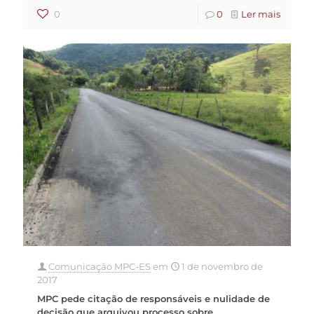
0
0
Ler mais
Comunicação MPC-ES
em
1 de novembro de
2017
MPC pede citação de responsáveis e nulidade de
decisão que arquivou processo sobre