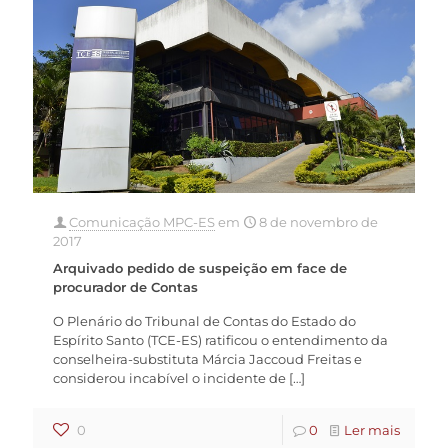
Comunicação MPC-ES
em
8 de novembro de
2017
Arquivado pedido de suspeição em face de
procurador de Contas
O Plenário do Tribunal de Contas do Estado do
Espírito Santo (TCE-ES) ratificou o entendimento da
conselheira-substituta Márcia Jaccoud Freitas e
considerou incabível o incidente de
[…]
0
0
Ler mais