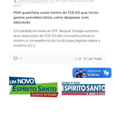
Comunicação MPC-ES
em
27 de outubro de
2017
PGR questiona outra norma do TCE-ES que inclui
gastos previdenciários como despesas com
educação
Em pedido enviado ao STF, Raquel Dodge sustenta
que resoluções do TCE-ES são inconstitucionais e
violam a competência da União para legislar sobre a
matéria A
[…]
0
0
Ler mais