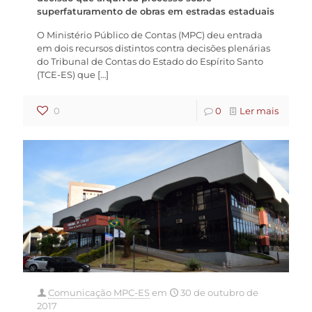
superfaturamento de obras em estradas estaduais
O Ministério Público de Contas (MPC) deu entrada
em dois recursos distintos contra decisões plenárias
do Tribunal de Contas do Estado do Espírito Santo
(TCE-ES) que
[…]
0
0
Ler mais
Comunicação MPC-ES
em
30 de outubro de
2017