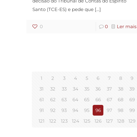
decisão do Tribunal de Contas do Espírito
Santo (TCE-ES) e pede que
[…]
0
0
Ler mais
1
2
3
4
5
6
7
8
9
31
32
33
34
35
36
37
38
39
61
62
63
64
65
66
67
68
69
91
92
93
94
95
96
97
98
99
121
122
123
124
125
126
127
128
129