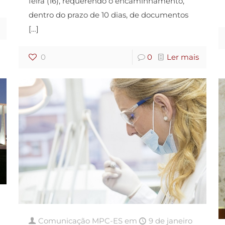
feira (16), requerendo o encaminhamento,
dentro do prazo de 10 dias, de documentos
[…]
0
0
Ler mais
Comunicação MPC-ES
em
9 de janeiro