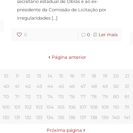
secretário estadual de Obras e ao ex-
presidente da Comissão de Licitação por
irregularidades
[…]
0
0
Ler mais
Página anterior
10
11
12
13
14
15
16
17
18
19
20
21
40
41
42
43
44
45
46
47
48
49
50
51
70
71
72
73
74
75
76
77
78
79
80
81
100
101
102
103
104
105
106
107
108
109
110
111
130
131
132
133
134
135
136
137
138
139
140
141
Próxima página