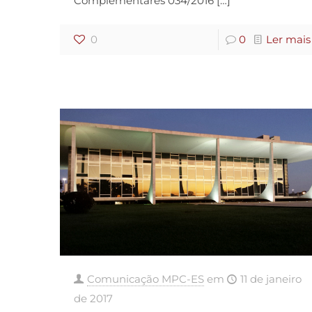
Complementares 034/2016
[…]
0
0
Ler mais
Comunicação MPC-ES
em
11 de janeiro
de 2017