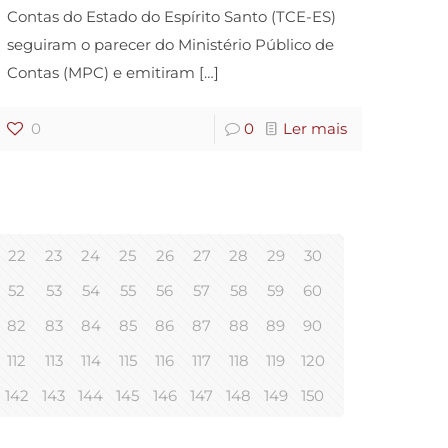
Contas do Estado do Espírito Santo (TCE-ES)
seguiram o parecer do Ministério Público de
Contas (MPC) e emitiram
[…]
0
0
Ler mais
22
23
24
25
26
27
28
29
30
52
53
54
55
56
57
58
59
60
82
83
84
85
86
87
88
89
90
112
113
114
115
116
117
118
119
120
142
143
144
145
146
147
148
149
150