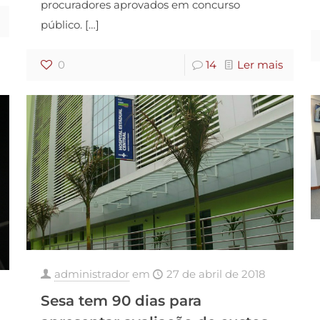
procuradores aprovados em concurso
público.
[…]
0
14
Ler mais
administrador
em
27 de abril de 2018
Sesa tem 90 dias para