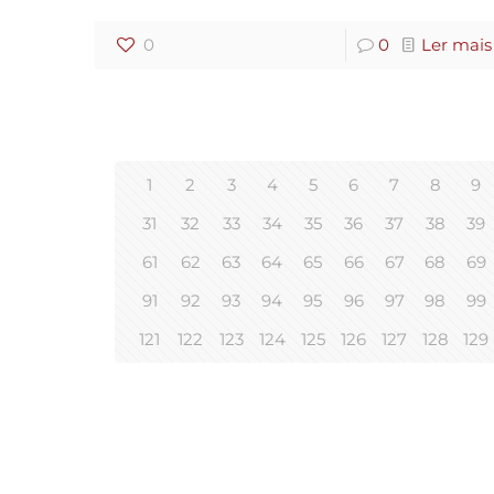
0
0
Ler mais
1
2
3
4
5
6
7
8
9
31
32
33
34
35
36
37
38
39
61
62
63
64
65
66
67
68
69
91
92
93
94
95
96
97
98
99
121
122
123
124
125
126
127
128
129