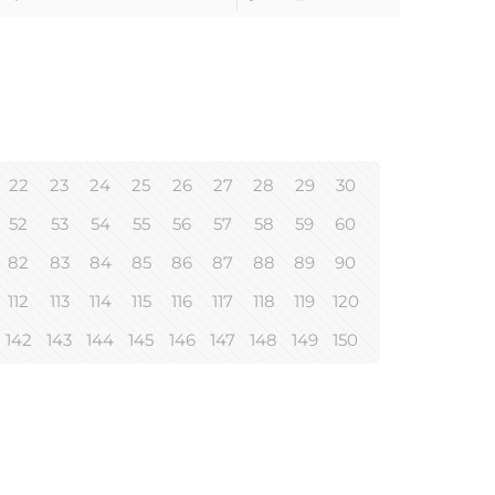
22
23
24
25
26
27
28
29
30
52
53
54
55
56
57
58
59
60
82
83
84
85
86
87
88
89
90
112
113
114
115
116
117
118
119
120
142
143
144
145
146
147
148
149
150