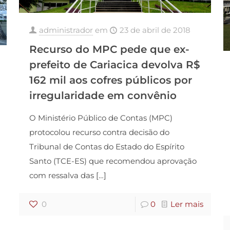
administrador
em
23 de abril de 2018
Recurso do MPC pede que ex-
prefeito de Cariacica devolva R$
162 mil aos cofres públicos por
irregularidade em convênio
O Ministério Público de Contas (MPC)
protocolou recurso contra decisão do
Tribunal de Contas do Estado do Espírito
Santo (TCE-ES) que recomendou aprovação
com ressalva das
[…]
0
0
Ler mais