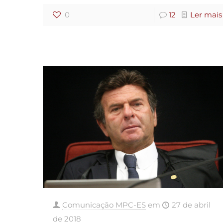
0
12
Ler mais
Comunicação MPC-ES
em
27 de abril
de 2018