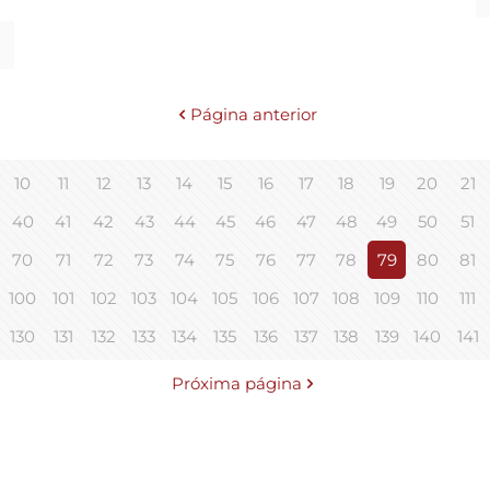
Página anterior
10
11
12
13
14
15
16
17
18
19
20
21
40
41
42
43
44
45
46
47
48
49
50
51
70
71
72
73
74
75
76
77
78
79
80
81
100
101
102
103
104
105
106
107
108
109
110
111
130
131
132
133
134
135
136
137
138
139
140
141
Próxima página