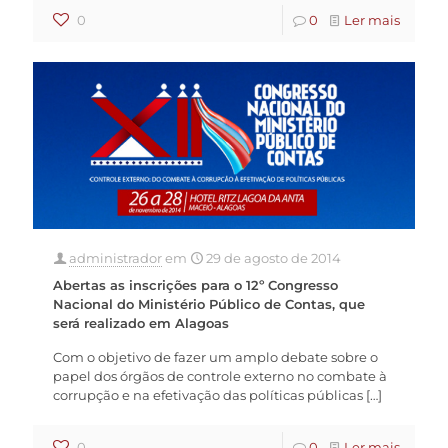
0
0
Ler mais
administrador
em
29 de agosto de 2014
Abertas as inscrições para o 12º Congresso
Nacional do Ministério Público de Contas, que
será realizado em Alagoas
Com o objetivo de fazer um amplo debate sobre o
papel dos órgãos de controle externo no combate à
corrupção e na efetivação das políticas públicas
[…]
0
0
Ler mais