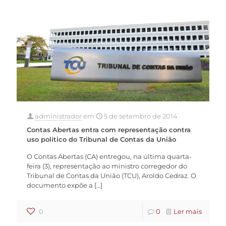
administrador
em
5 de setembro de 2014
Contas Abertas entra com representação contra
uso político do Tribunal de Contas da União
O Contas Abertas (CA) entregou, na última quarta-
feira (3), representação ao ministro corregedor do
Tribunal de Contas da União (TCU), Aroldo Cedraz. O
documento expõe a
[…]
0
0
Ler mais