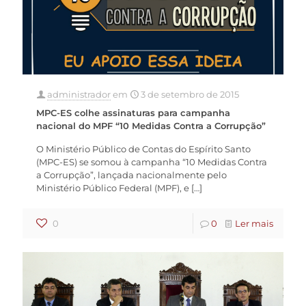
administrador
em
3 de setembro de 2015
MPC-ES colhe assinaturas para campanha
nacional do MPF “10 Medidas Contra a Corrupção”
O Ministério Público de Contas do Espírito Santo
(MPC-ES) se somou à campanha “10 Medidas Contra
a Corrupção”, lançada nacionalmente pelo
Ministério Público Federal (MPF), e
[…]
0
0
Ler mais