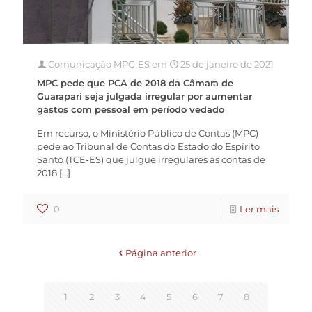
Comunicação MPC-ES
em
25 de janeiro de 2021
MPC pede que PCA de 2018 da Câmara de
Guarapari seja julgada irregular por aumentar
gastos com pessoal em período vedado
Em recurso, o Ministério Público de Contas (MPC)
pede ao Tribunal de Contas do Estado do Espírito
Santo (TCE-ES) que julgue irregulares as contas de
2018
[…]
0
Ler mais
Página anterior
1
2
3
4
5
6
7
8