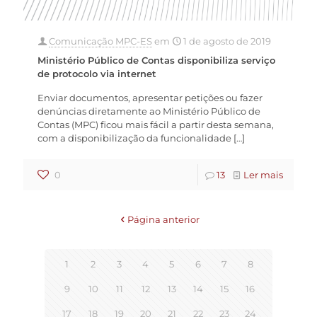
Comunicação MPC-ES
em
1 de agosto de 2019
Ministério Público de Contas disponibiliza serviço
de protocolo via internet
Enviar documentos, apresentar petições ou fazer
denúncias diretamente ao Ministério Público de
Contas (MPC) ficou mais fácil a partir desta semana,
com a disponibilização da funcionalidade
[…]
0
13
Ler mais
Página anterior
1
2
3
4
5
6
7
8
9
10
11
12
13
14
15
16
17
18
19
20
21
22
23
24