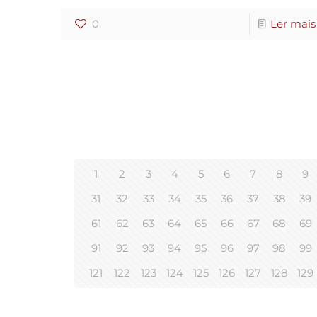
0
Ler mais
1
2
3
4
5
6
7
8
9
31
32
33
34
35
36
37
38
39
61
62
63
64
65
66
67
68
69
91
92
93
94
95
96
97
98
99
121
122
123
124
125
126
127
128
129