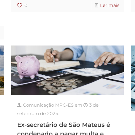
0
Ler mais
Comunicação MPC-ES
em
3 de
setembro de 2024
Ex-secretário de São Mateus é
condenado a pagar multa e