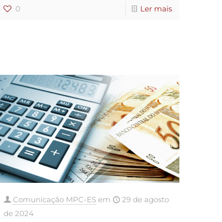
0
Ler mais
Comunicação MPC-ES
em
29 de agosto
de 2024