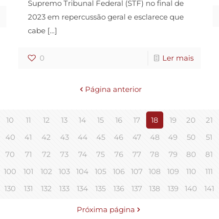
Supremo Tribunal Federal (STF) no final de
2023 em repercussão geral e esclarece que
cabe
[…]
0
Ler mais
Página anterior
10
11
12
13
14
15
16
17
18
19
20
21
40
41
42
43
44
45
46
47
48
49
50
51
70
71
72
73
74
75
76
77
78
79
80
81
100
101
102
103
104
105
106
107
108
109
110
111
130
131
132
133
134
135
136
137
138
139
140
141
Próxima página