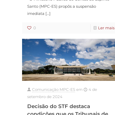
Santo (MPC-ES) propôs a suspensão
imediata
[…]
0
Ler mais
Comunicação MPC-ES
em
4 de
setembro de 2024
Decisão do STF destaca
condições que os Tribunais de