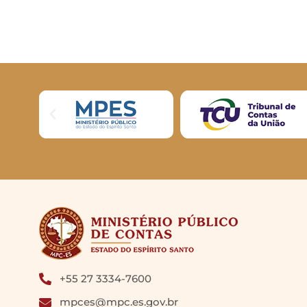
+55 27 3334-7600
mpces@mpc.es.gov.br