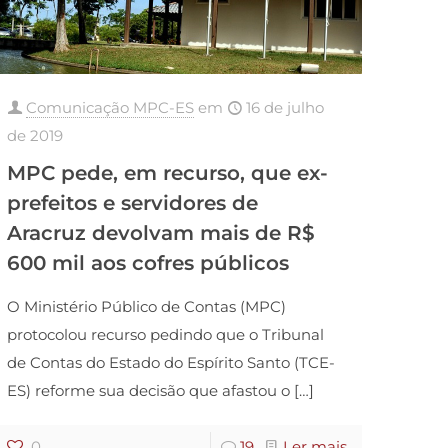
Comunicação MPC-ES
em
16 de julho
de 2019
MPC pede, em recurso, que ex-
prefeitos e servidores de
Aracruz devolvam mais de R$
600 mil aos cofres públicos
O Ministério Público de Contas (MPC)
protocolou recurso pedindo que o Tribunal
de Contas do Estado do Espírito Santo (TCE-
ES) reforme sua decisão que afastou o
[…]
0
19
Ler mais