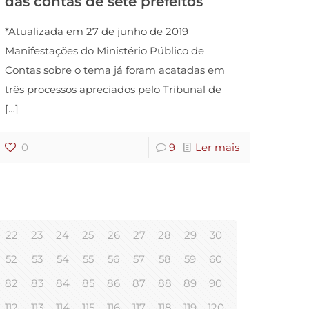
das contas de sete prefeitos
*Atualizada em 27 de junho de 2019
Manifestações do Ministério Público de
Contas sobre o tema já foram acatadas em
três processos apreciados pelo Tribunal de
[…]
0
9
Ler mais
22
23
24
25
26
27
28
29
30
52
53
54
55
56
57
58
59
60
82
83
84
85
86
87
88
89
90
112
113
114
115
116
117
118
119
120