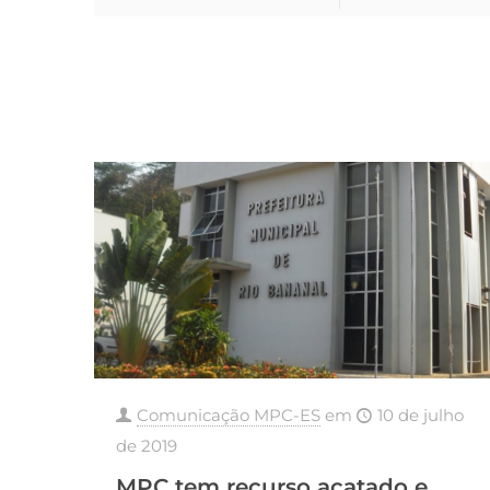
Comunicação MPC-ES
em
10 de julho
de 2019
MPC tem recurso acatado e