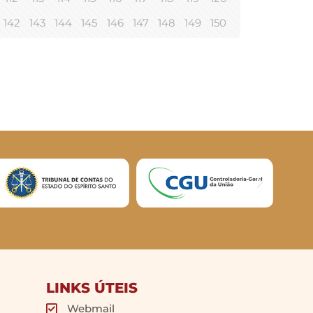
142
143
144
145
146
147
148
149
150
LINKS ÚTEIS
Webmail