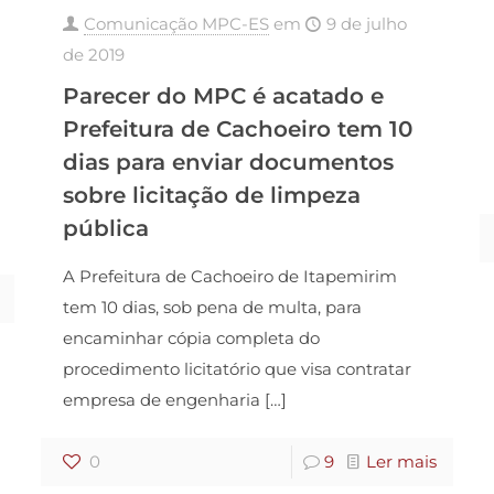
Comunicação MPC-ES
em
9 de julho
de 2019
Parecer do MPC é acatado e
Prefeitura de Cachoeiro tem 10
dias para enviar documentos
sobre licitação de limpeza
pública
A Prefeitura de Cachoeiro de Itapemirim
tem 10 dias, sob pena de multa, para
encaminhar cópia completa do
procedimento licitatório que visa contratar
empresa de engenharia
[…]
0
9
Ler mais