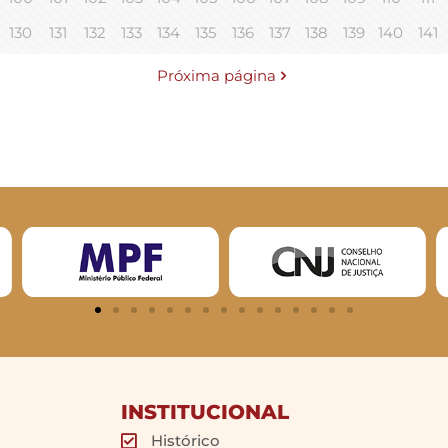
130
131
132
133
134
135
136
137
138
139
140
141
Próxima página
INSTITUCIONAL
Histórico