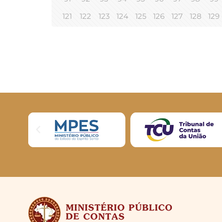
121
122
123
124
125
126
127
128
129