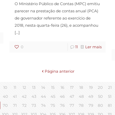
O Ministério Público de Contas (MPC) emitiu
parecer na prestação de contas anual (PCA)
de governador referente ao exercício de
2018, nesta quarta-feira (26), e acompanhou
[…]
0
11
Ler mais
Página anterior
10
11
12
13
14
15
16
17
18
19
20
21
40
41
42
43
44
45
46
47
48
49
50
51
70
71
72
73
74
75
76
77
78
79
80
81
100
101
102
103
104
105
106
107
108
109
110
111