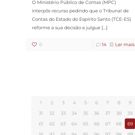
O Ministério Público de Contas (MPC)
interpôs recurso pedindo que o Tribunal de
Contas do Estado do Espírito Santo (TCE-ES)
reforme a sua decisão e julgue
[…]
0
14
Ler mais
1
2
3
4
5
6
7
8
9
31
32
33
34
35
36
37
38
39
61
62
63
64
65
66
67
68
69
91
92
93
94
95
96
97
98
99