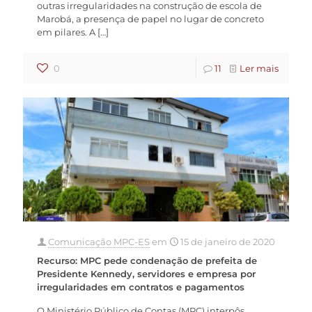
outras irregularidades na construção de escola de
Marobá, a presença de papel no lugar de concreto
em pilares. A
[…]
0
11
Ler mais
Comunicação MPC-ES
em
15 de janeiro de 2020
Recurso: MPC pede condenação de prefeita de
Presidente Kennedy, servidores e empresa por
irregularidades em contratos e pagamentos
O Ministério Público de Contas (MPC) interpôs