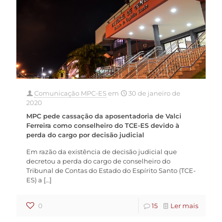
Comunicação MPC-ES
em
30 de janeiro de
2020
MPC pede cassação da aposentadoria de Valci
Ferreira como conselheiro do TCE-ES devido à
perda do cargo por decisão judicial
Em razão da existência de decisão judicial que
decretou a perda do cargo de conselheiro do
Tribunal de Contas do Estado do Espírito Santo (TCE-
ES) a
[…]
0
15
Ler mais