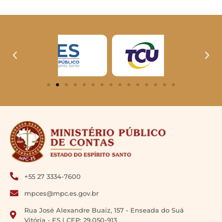
+55 27 3334-7600
mpces@mpc.es.gov.br
Rua José Alexandre Buaiz, 157 - Enseada do Suá
Vitória - ES | CEP: 29.050-913