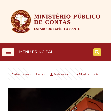
MENU PRINCIPAL
Categorias
Tags
Autores
Mostrar tudo