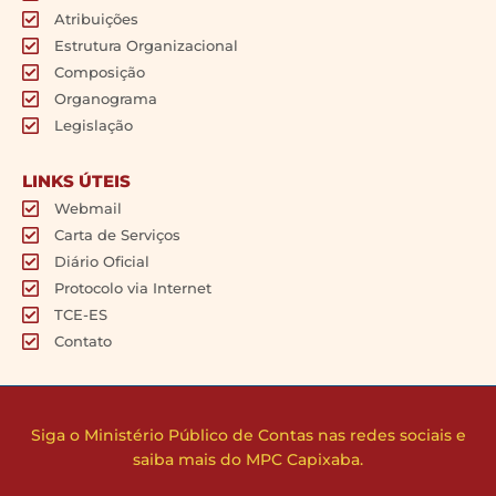
Atribuições
Estrutura Organizacional
Composição
Organograma
Legislação
LINKS ÚTEIS
Webmail
Carta de Serviços
Diário Oficial
Protocolo via Internet
TCE-ES
Contato
Siga o Ministério Público de Contas nas redes sociais e
saiba mais do MPC Capixaba.